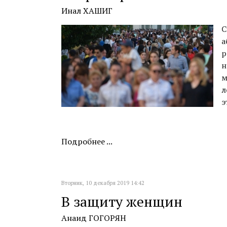
Инал ХАШИГ
С
а
р
н
м
л
э
Подробнее ...
Вторник, 10 декабря 2019 14:42
В защиту женщин
Анаид ГОГОРЯН