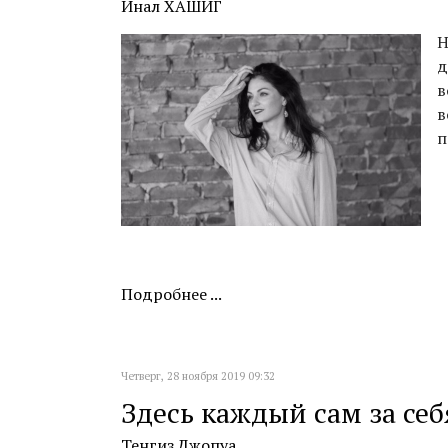
Инал ХАШИГ
Н
д
в
в
п
Подробнее ...
Четверг, 28 ноября 2019 09:32
Здесь каждый сам за себ
Тенгиз Джопуа