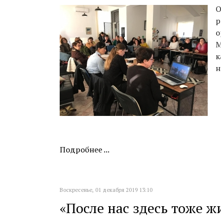
О
о
М
к
н
Подробнее ...
Воскресенье, 01 декабря 2019 13:10
«После нас здесь тоже ж