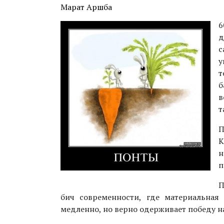
Марат Аршба
6
д
с
у
т
б
в
т
П
К
н
п
П
бич современности, где материальная
медленно, но верно одерживает победу н