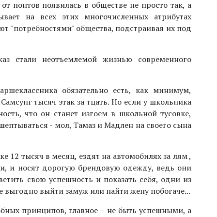
 от понтов появилась в обществе не просто так, а
ывает на всех этих многочисленных атрибутах
ют "потребностями" общества, подстраивая их под
каз стали неотъемлемой жизнью современного
аршеклассника обязательно есть, как минимум,
Самсунг тысяч этак за тцать. Но если у школьника
ность, что он станет изгоем в школьной тусовке,
шептываться - мол, Тамаз и Мадлен на своего сына
е 12 тысяч в месяц, ездят на автомобилях за лям ,
, и носят дорогую брендовую одежду, ведь они
етить свою успешность и показать себя, одни из
е выгодно выйти замуж или найти жену побогаче...
обных принципов, главное – не быть успешными, а