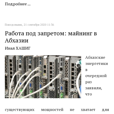
Подробнее ...
Понедельник, 21 сентября 2020 11:36
Работа под запретом: майнинг в
Абхазии
Инал ХАШИГ
Абхазские
энергетики
в
очередной
раз
заявили,
что
существующих мощностей не хватает для