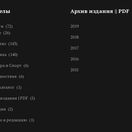
делы
Архив издания || PDF
ти
(72)
2019
е
(26)
2018
тво
(143)
2017
ика
(140)
2016
ра и Спорт
(6)
2015
шествия
(6)
каталог
(1)
издания | PDF
(5)
ция
(2)
о в редакцию
(1)