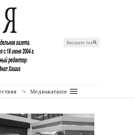
Искать...
ествия
Медиакаталог
">