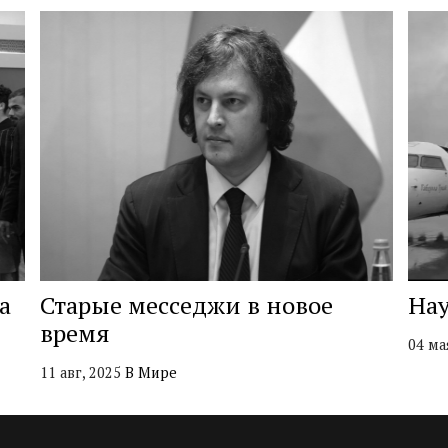
а
Старые месседжи в новое
Нау
время
04 ма
11 авг, 2025
В Мире