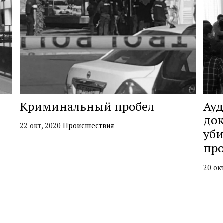
Криминальный пробел
Ауд
док
22 окт, 2020
Происшествия
уби
про
20 ок