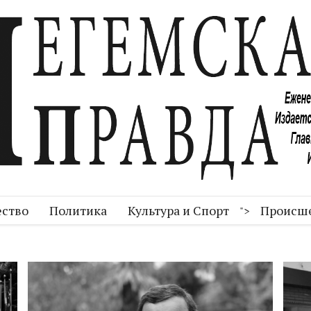
ство
Политика
Культура и Спорт
Происш
">