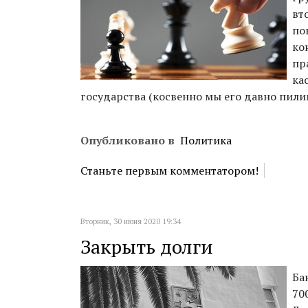
вт
по
ко
пр
ка
государства (косвенно мы его давно пили
Опубликовано в
Политика
Станьте первым комментатором!
Вторник, 30 июня 2020 19:34
Закрыть долги
Ба
70