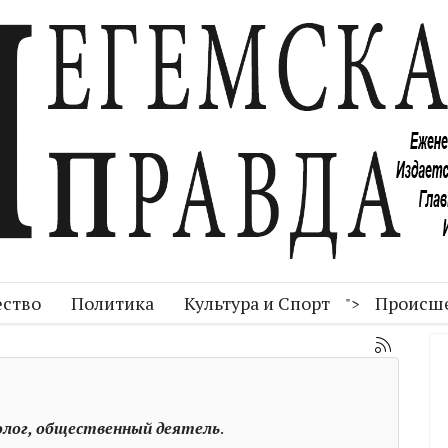
ство
Политика
Культура и Спорт
Происш
">
олог, общественный деятель
.