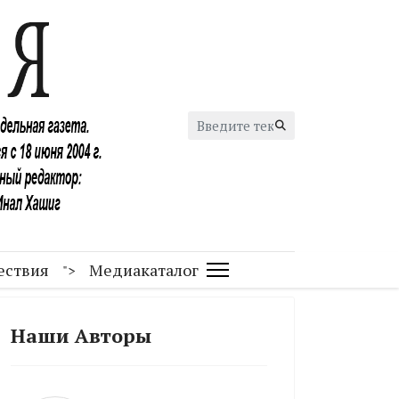
Искать...
ествия
Медиакаталог
">
Наши Авторы