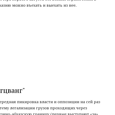
хазию можно въехать и выехать из нее.
гцванг"
ередная пикировка власти и оппозиции на сей раз
 тему легализации грузов проходящих через
узино-абхазскую границу (первые выступают «за»,