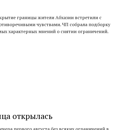
крытие границы жители Абхазии встретили с
отиворечивыми чувствами. ЧП собрала подборку
мых характерных мнений о снятии ограничений.
ица открылась
вечера первого августа без всяких ограничений в