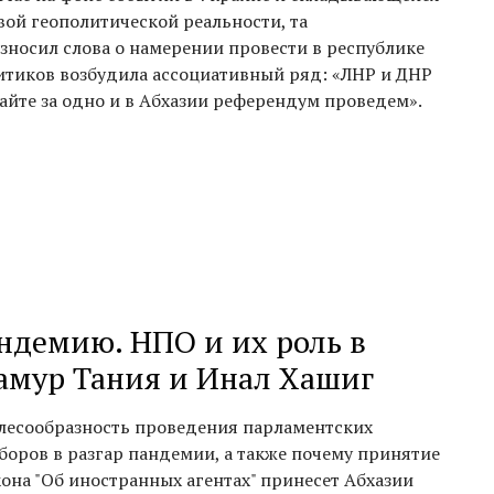
вой геополитической реальности, та
зносил слова о намерении провести в республике
итиков возбудила ассоциативный ряд: «ЛНР и ДНР
вайте за одно и в Абхазии референдум проведем».
андемию. НПО и их роль в
тамур Тания и Инал Хашиг
лесообразность проведения парламентских
боров в разгар пандемии, а также почему принятие
кона "Об иностранных агентах" принесет Абхазии