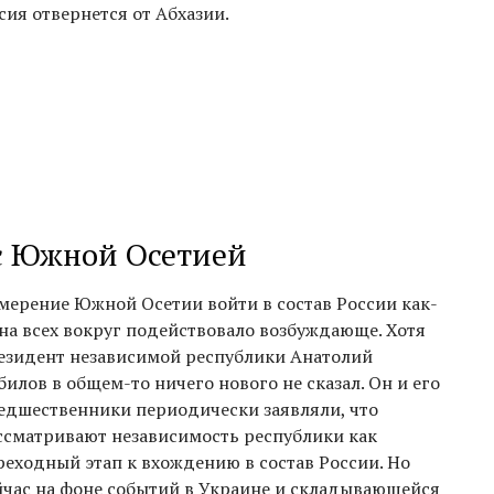
сия отвернется от Абхазии.
с Южной Осетией
мерение Южной Осетии войти в состав России как-
 на всех вокруг подействовало возбуждающе. Хотя
езидент независимой республики Анатолий
билов в общем-то ничего нового не сказал. Он и его
едшественники периодически заявляли, что
ссматривают независимость республики как
реходный этап к вхождению в состав России. Но
йчас на фоне событий в Украине и складывающейся