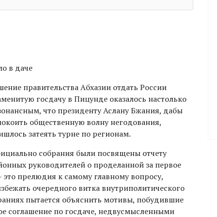
ло в даче
шение правительства Абхазии отдать России
аменитую госдачу в Пицунде оказалось настолько
зонансным, что президенту Аслану Бжания, дабы
покоить общественную волну негодования,
ишлось затеять турне по регионам.
ициально собрания были посвящены отчету
йонных руководителей о проделанной за первое
 – это прелюдия к самому главному вопросу,
избежать очередного витка внутриполитического
обраниях пытается объяснить мотивы, побудившие
ое соглашение по госдаче, недвусмысленными