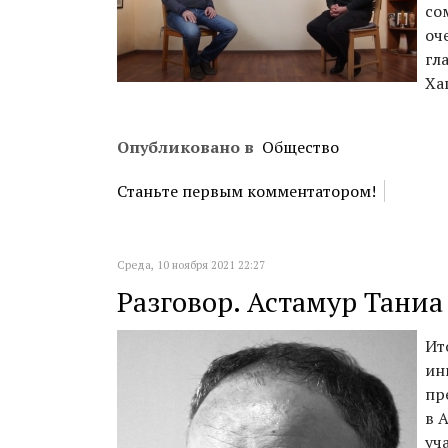
со
оч
гл
Ха
Опубликовано в
Общество
Станьте первым комментатором!
Среда, 10 ноября 2021 22:27
Разговор. Астамур Тани
Ит
ин
пр
в 
уч