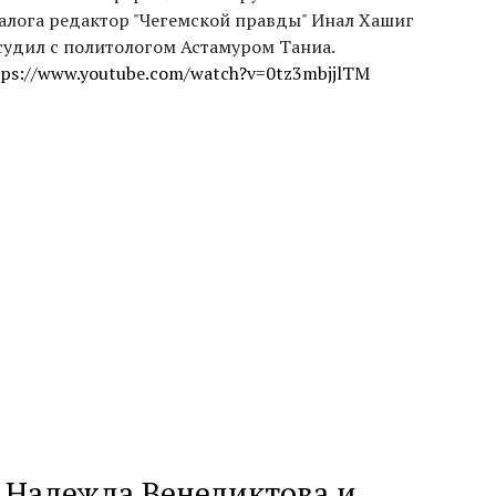
алога редактор "Чегемской правды" Инал Хашиг
судил с политологом Астамуром Таниа.
tps://www.youtube.com/watch?v=0tz3mbjjlTM
, Надежда Венедиктова и