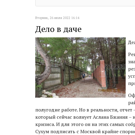
Вторник, 26 июля 2022 16:14
Дело в даче
Де
Ре
зн
ре
ус
пр
Оф
ра
полугодие работе. Но в реальности, отчет
который сейчас волнует Аслана Бжания – 
кризиса. И для этого он на этих самых с
Сухум подписать с Москвой крайне спорн