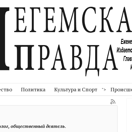
ство
Политика
Культура и Спорт
Происш
">
олог, общественный деятель
.