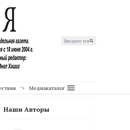
Искать...
ествия
Медиакаталог
">
Наши Авторы