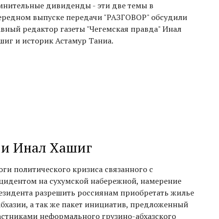
мнительные дивиденды - эти две темы в
ередном выпуске передачи "РАЗГОВОР" обсудили
авный редактор газеты "Чегемская правда" Инал
шиг и историк Астамур Таниа.
а и Инал Хашиг
оги политического кризиса связанного с
цидентом на сухумской набережной, намерение
езидента разрешить россиянам приобретать жилье
Абхазии, а так же пакет инициатив, предложенный
астниками неформального грузино-абхазского