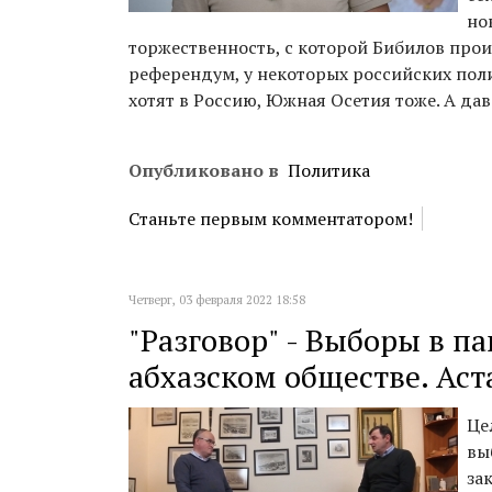
но
торжественность, с которой Бибилов прои
референдум, у некоторых российских пол
хотят в Россию, Южная Осетия тоже. А да
Опубликовано в
Политика
Станьте первым комментатором!
Четверг, 03 февраля 2022 18:58
"Разговор" - Выборы в п
абхазском обществе. Ас
Це
вы
за