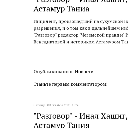
Астамур Таниа
Инцидент, произошедший на сухумской на
разрешения, и о том как в дальнейшем из
"Разговор" редактор "Чегемской правды"
Венедиктовой и историком Астамуром Та
Опубликовано в
Новости
Станьте первым комментатором!
Пятница, 08 октября 2021 16:35
"Разговор" - Инал Хаши
Астамур Тания