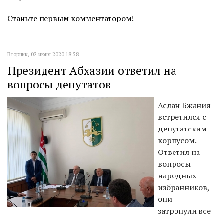
Станьте первым комментатором!
Вторник, 02 июня 2020 18:58
Президент Абхазии ответил на
вопросы депутатов
Аслан Бжания
встретился с
депутатским
корпусом.
Ответил на
вопросы
народных
избранников,
они
затронули все