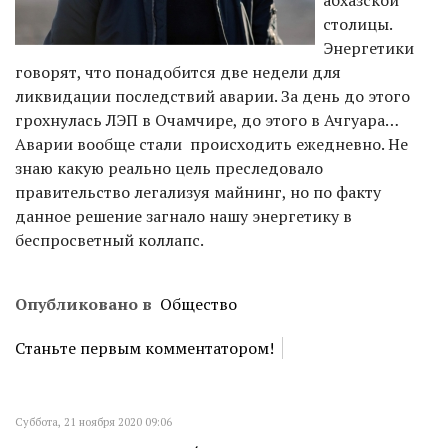
абхазской
столицы.
Энергетики
говорят, что понадобится две недели для
ликвидации последствий аварии. За день до этого
грохнулась ЛЭП в Очамчире, до этого в Ачгуара…
Аварии вообще стали происходить ежедневно. Не
знаю какую реально цель преследовало
правительство легализуя майнинг, но по факту
данное решение загнало нашу энергетику в
беспросветный коллапс.
Опубликовано в
Общество
Станьте первым комментатором!
Суббота, 21 ноября 2020 09:06