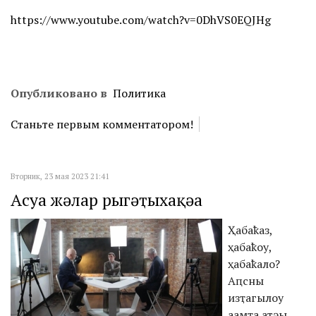
https://www.youtube.com/watch?v=0DhVS0EQJHg
Опубликовано в
Политика
Станьте первым комментатором!
Вторник, 23 мая 2023 21:41
Аԥсуа жәлар рыгәҭыхақәа
Ҳабаҟаз,
ҳабаҟоу,
ҳабаҟало?
Аԥсны
изҭагылоу
аамҭа атәы