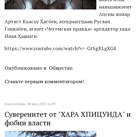
иалацәажәеит
Аԥсны жәлар
Артист Кьасоу Ҳагбеи, аҭоурыхҭҵааҩ Руслан
Гәажәбеи, агазеҭ «Чегемская правда» аредактор хада
Инал Ҳашыги.
https://www.youtube.com/watch?v=-GtSgXLgXG8
Опубликовано в
Общество
Станьте первым комментатором!
Понедельник, 08 мая 2023 16:09
Суверенитет от "ХАРА ХПИЦУНДА" и
фобии власти